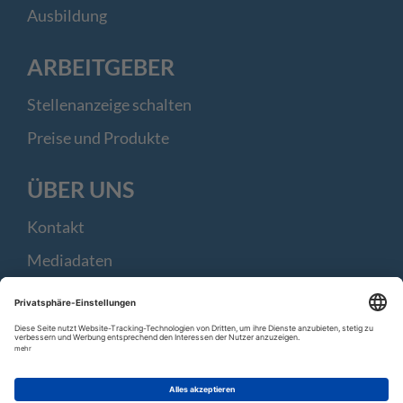
Ausbildung
ARBEITGEBER
Stellenanzeige schalten
Preise und Produkte
ÜBER UNS
Kontakt
Mediadaten
Nachrichten aus der Region
|
|
|
AGB
Datenschutz
Impressum