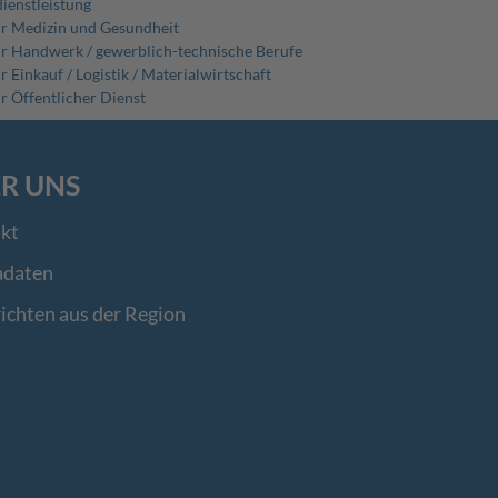
dienstleistung
ür Medizin und Gesundheit
ür Handwerk / gewerblich-technische Berufe
r Einkauf / Logistik / Materialwirtschaft
ür Öffentlicher Dienst
R UNS
kt
adaten
ichten aus der Region