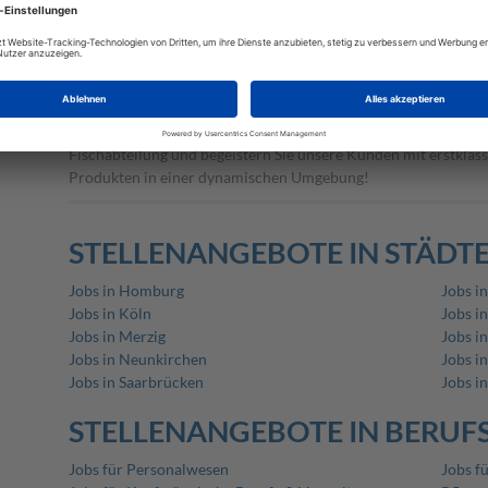
Verkäuferin Fisch Frischetheke (m/w/d)
06.08.2026 /
METRO Deutschland GmbH
/ Dortmund
Gestalten Sie als Verkäuferin an der Frischetheke Fisch bei 
Fischabteilung und begeistern Sie unsere Kunden mit erstklas
Produkten in einer dynamischen Umgebung!
STELLENANGEBOTE IN STÄDT
Jobs in Homburg
Jobs in
Jobs in Köln
Jobs in
Jobs in Merzig
Jobs i
Jobs in Neunkirchen
Jobs i
Jobs in Saarbrücken
Jobs i
STELLENANGEBOTE IN BERUF
Jobs für Personalwesen
Jobs f