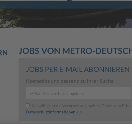
JOBS VON METRO-DEUTS
RN
JOBS PER E-MAIL ABONNIEREN
Kostenlos und passend zu Ihrer Suche
Ich willige in die Verarbeitung meiner Daten zum Erha
Datenschutzinformationen
ein.