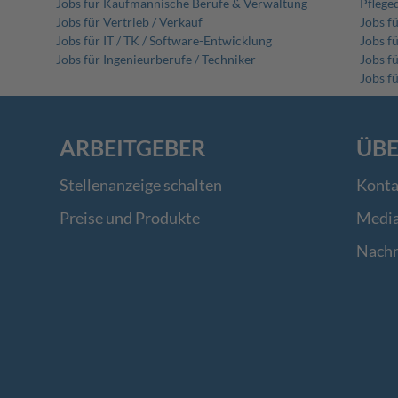
Jobs für Kaufmännische Berufe & Verwaltung
Pflege
Jobs für Vertrieb / Verkauf
Jobs f
Jobs für IT / TK / Software-Entwicklung
Jobs f
Jobs für Ingenieurberufe / Techniker
Jobs fü
Jobs f
ARBEITGEBER
ÜBE
Stellenanzeige schalten
Konta
Preise und Produkte
Medi
Nachr