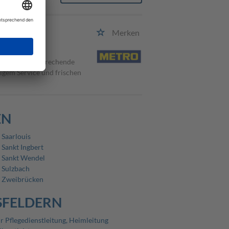
Merken
METRO eine ansprechende
sigem Service und frischen
EN
 Saarlouis
 Sankt Ingbert
n Sankt Wendel
n Sulzbach
n Zweibrücken
SFELDERN
ür Pflegedienstleitung, Heimleitung