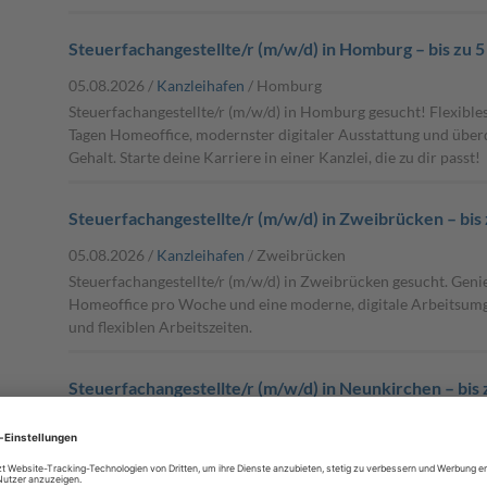
Steuerfachangestellte/r (m/w/d) in Homburg – bis zu 
05.08.2026 /
Kanzleihafen
/ Homburg
Steuerfachangestellte/r (m/w/d) in Homburg gesucht! Flexibles
Tagen Homeoffice, modernster digitaler Ausstattung und übe
Gehalt. Starte deine Karriere in einer Kanzlei, die zu dir passt!
Steuerfachangestellte/r (m/w/d) in Zweibrücken – bis
05.08.2026 /
Kanzleihafen
/ Zweibrücken
Steuerfachangestellte/r (m/w/d) in Zweibrücken gesucht. Genie
Homeoffice pro Woche und eine moderne, digitale Arbeitsum
und flexiblen Arbeitszeiten.
Steuerfachangestellte/r (m/w/d) in Neunkirchen – bis
05.08.2026 /
Kanzleihafen
/ Neunkirchen
Werde Steuerfachangestellte/r (m/w/d) in Neunkirchen mit bis
Genieße spannende Karrieremöglichkeiten über kanzleihafen 