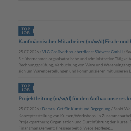
Kaufmännischer Mitarbeiter (m/w/d) Fisch- und 
25.07.2026 /
VLG Großverbraucherdienst Südwest GmbH
/ S
Sie übernehmen organisatorische und administrative Tätigkeit
Rechnungsprüfung, Verbuchung von Ware und Wareneingangs
sich um Warenbestellungen und kommunizieren mit unseren Lie
Projektleitung (m/w/d) für den Aufbau unseres k
25.07.2026 /
Damra- Ort für Kunst und Begegnung
/ Sankt We
Konzepterstellung von Kursen/Workshops, in Zusammenarbei
Projektpartnern; Organisation und Durchführung der Kurse; 
Finanzmanagement; Pressearbeit & Websitepflege;...