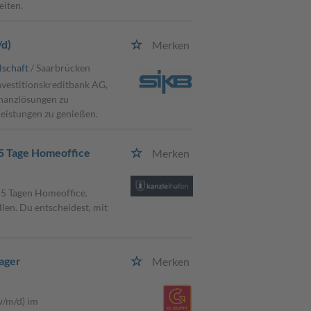
eiten.
/d)
Merken
lschaft
/ Saarbrücken
nvestitionskreditbank AG,
nanzlösungen zu
leistungen zu genießen.
u 5 Tage Homeoffice
Merken
u 5 Tagen Homeoffice.
len. Du entscheidest, mit
lager
Merken
w/m/d) im