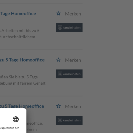
5 Tage Homeoffice
Merken
 Arbeiten mit bis zu 5
rdurchschnittlichem
 zu 5 Tage Homeoffice
Merken
ßen Sie bis zu 5 Tage
gebung mit fairem Gehalt
 zu 5 Tage Homeoffice
Merken
 zu 5 Tagen Homeoffice.
und arbeite in einem