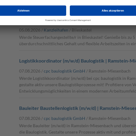
modernen Umfeld mit flexiblen Arbeitszeiten und überdurchsc
Steuerfachangestellte/r (m/w/d) in Blieskastel – bis z
05.08.2026 /
Kanzleihafen
/ Blieskastel
Werde Steuerfachangestellte/r in Blieskastel! Genieße bis zu 5
überdurchschnittliches Gehalt und flexible Arbeitszeiten in e
Logistikkoordinator (m/w/d) Baulogistik | Ramstein-M
07.08.2026 /
cpc baulogistik GmbH
/ Ramstein-Miesenbach
Werde Logistikkoordinator (m/w/d) bei cpc baulogistik in Ra
gestalte aktiv unsere Baulogistikprozesse mit! Profitiere von
Entwicklungsmöglichkeiten in einem modernen Arbeitsumfeld
Bauleiter Baustellenlogistik (m/w/d) | Ramstein-Mies
07.08.2026 /
cpc baulogistik GmbH
/ Ramstein-Miesenbach
Werde Bauleiter (m/w/d) in Ramstein-Miesenbach und überni
die Baulogistik. Gestalte unsere Prozesse aktiv mit und profi