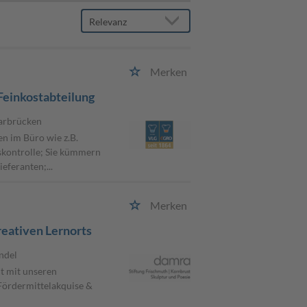
Merken
Feinkostabteilung
aarbrücken
en im Büro wie z.B.
kontrolle; Sie kümmern
feranten;...
Merken
reativen Lernorts
ndel
t mit unseren
Fördermittelakquise &