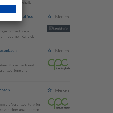
hnittlichem Gehalt.
u 5 Tage Homeoffice
Merken
 Tage Homeoffice, ein
iner modernen Kanzlei.
iesenbach
Merken
mstein-Miesenbach und
 Verantwortung und
.
enbach
Merken
mm die Verantwortung für
tiere von einer angenehmen