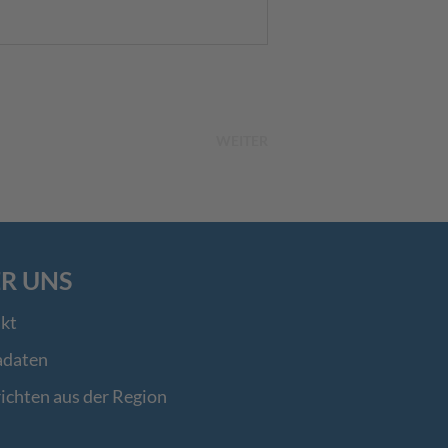
WEITER
R UNS
kt
adaten
ichten aus der Region