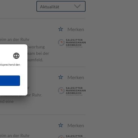
)
Merken
eim an der Ruhr
werk die Verantwortung
n kompetentes Team bei der
reichen Arbeitsumfeld.
Merken
eim an der Ruhr
 Mülheim an der Ruhr.
nd eine
Merken
eim an der Ruhr