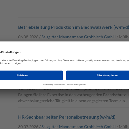
Betriebsleitung Produktion im Blechwalzwerk (w/m/d
06.08.2026 /
Salzgitter Mannesmann Grobblech GmbH
/ Mülh
Übernehmen Sie als Betriebsleitung Produktion im Blechwalz
für einen reibungslosen Produktionsablauf und führen Sie ei
Herstellung hochwertiger Grobbleche in einem abwechslungs
Brandschutzmann (w/m/d)
04.08.2026 /
Salzgitter Mannesmann Grobblech GmbH
/ Mülh
Wir suchen einen Brandschutzmann (w/m/d) für unser Team in
Bringen Sie Ihre Expertise in den vorbeugenden Brandschutz u
abwechslungsreiche Tätigkeit in einem engagierten Team ein.
HR-Sachbearbeiter Personalbetreuung (w/m/d)
30.07.2026 /
Salzgitter Mannesmann Grobblech GmbH
/ Mülh