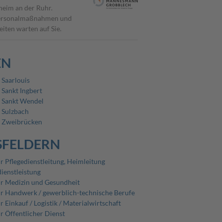
heim an der Ruhr.
h Personalmaßnahmen und
iten warten auf Sie.
EN
 Saarlouis
 Sankt Ingbert
n Sankt Wendel
n Sulzbach
n Zweibrücken
SFELDERN
ür Pflegedienstleitung, Heimleitung
dienstleistung
ür Medizin und Gesundheit
ür Handwerk / gewerblich-technische Berufe
r Einkauf / Logistik / Materialwirtschaft
ür Öffentlicher Dienst