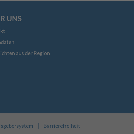
R UNS
kt
adaten
ichten aus der Region
|
isgebersystem
Barrierefreiheit