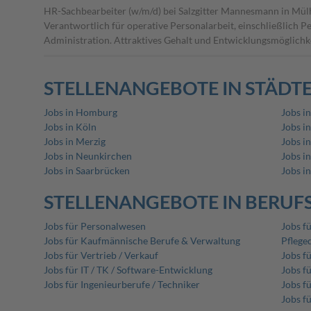
HR-Sachbearbeiter (w/m/d) bei Salzgitter Mannesmann in Mül
Verantwortlich für operative Personalarbeit, einschließlic
Administration. Attraktives Gehalt und Entwicklungsmöglichke
STELLENANGEBOTE IN STÄDT
Jobs in Homburg
Jobs in
Jobs in Köln
Jobs in
Jobs in Merzig
Jobs i
Jobs in Neunkirchen
Jobs i
Jobs in Saarbrücken
Jobs i
STELLENANGEBOTE IN BERUF
Jobs für Personalwesen
Jobs f
Jobs für Kaufmännische Berufe & Verwaltung
Pflege
Jobs für Vertrieb / Verkauf
Jobs f
Jobs für IT / TK / Software-Entwicklung
Jobs f
Jobs für Ingenieurberufe / Techniker
Jobs fü
Jobs f