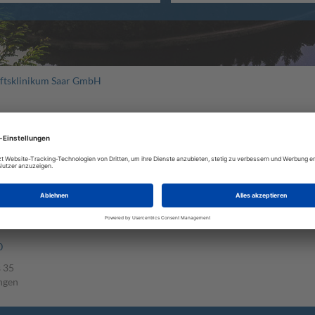
ftsklinikum Saar GmbH
UM SAAR GMBH
ks@kk-service.de
ksaar.de
0
 35
ngen