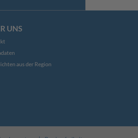
R UNS
kt
adaten
ichten aus der Region