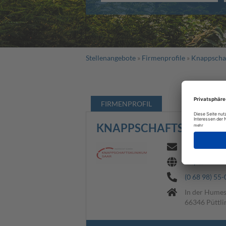
Stellenangebote
Firmenprofile
Knappscha
FIRMENPROFIL
KNAPPSCHAFTSKLINIK
Bewerbung_k
http://www.k
(0 68 98) 55-
In der Humes
66346 Püttli