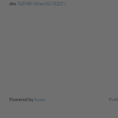
des
“AZUBI Atlas 02/2022”
:
Powered by
Issuu
Publ